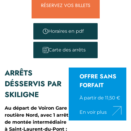
RÉSERVEZ VOS BILLETS
Horaires en pdf
Carte des arrêts
ARRÊTS
OFFRE SANS
DÉSSERVIS PAR
FORFAIT
SKILIGNE
À partir de 11,50 €
Au départ de Voiron Gare
En voir plus
routière Nord, avec 1 arrêt
de montée intermédiaire
à Saint-Laurent-du-Pont :