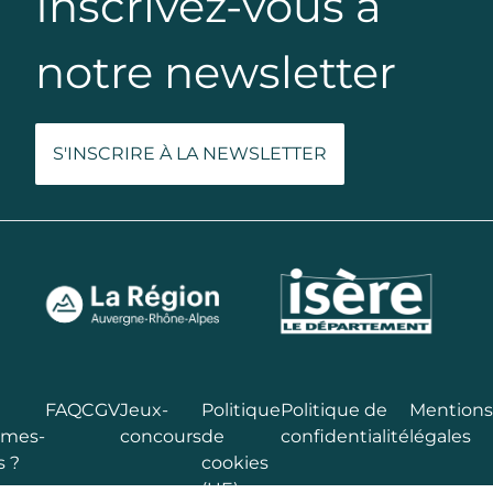
Inscrivez-vous à
notre newsletter
S'INSCRIRE À LA NEWSLETTER
FAQ
CGV
Jeux-
Politique
Politique de
Mentions
mes-
concours
de
confidentialité
légales
s ?
cookies
(UE)