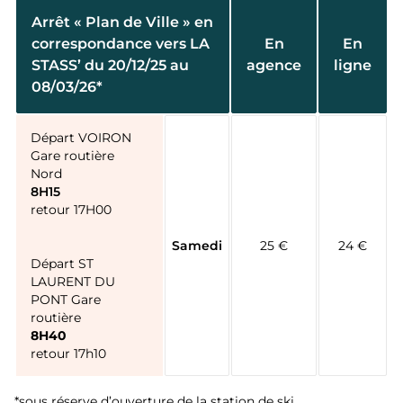
Arrêt « Plan de Ville » en
correspondance vers LA
En
En
STASS’ du 20/12/25 au
agence
ligne
08/03/26*
Départ VOIRON
Gare routière
Nord
8H15
retour 17H00
Samedi
25 €
24 €
Départ ST
LAURENT DU
PONT Gare
routière
8H40
retour 17h10
*sous réserve d’ouverture de la station de ski