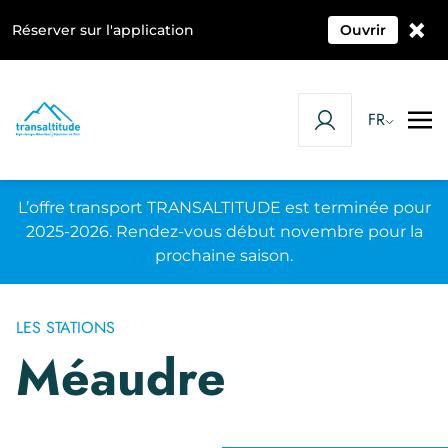
×
Réserver sur l'application
Ouvrir
FR
L’offre transport TRANSALTITUDE est terminée pour
2025-2026. Rendez-vous début novembre pour la
prochaine saison.
LES STATIONS
Méaudre