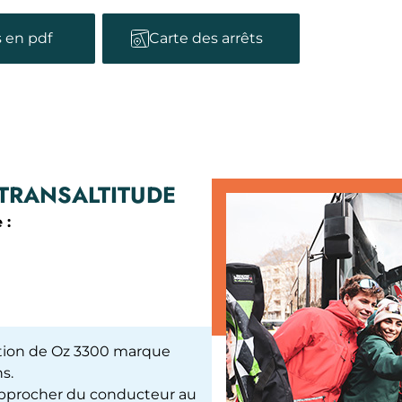
s en pdf
Carte des arrêts
 TRANSALTITUDE
 :
nation de Oz 3300 marque
s.
rapprocher du conducteur au