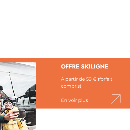
OFFRE SKILIGNE
À partir de 59 € (forfait
compris)
En voir plus