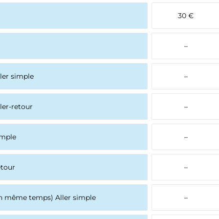
30 €
–
ller simple
–
ller-retour
–
imple
–
etour
–
en même temps) Aller simple
–