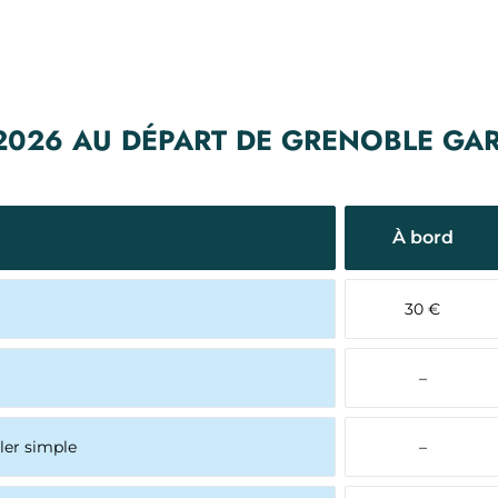
 2026 AU DÉPART DE GRENOBLE GA
À bord
30 €
–
ller simple
–