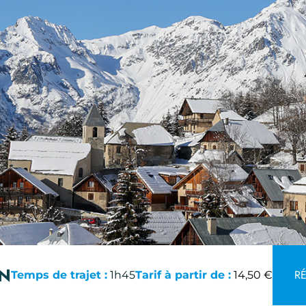
ON
RÉ
Temps de trajet :
1h45
Tarif à partir de :
14,50 €