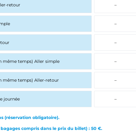
ller-retour
–
imple
–
etour
–
en même temps) Aller simple
–
en même temps) Aller-retour
–
e journée
–
ns
(réservation obligatoire).
gages compris dans le prix du billet) : 50 €.