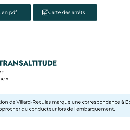
s en pdf
Carte des arrêts
 TRANSALTITUDE
 :
me »
nation de Villard-Reculas marque une correspondance à B
rapprocher du conducteur lors de l’embarquement.