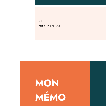
7H15
retour 17H00
MON
MÉMO