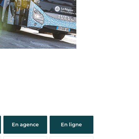
En agence
En ligne