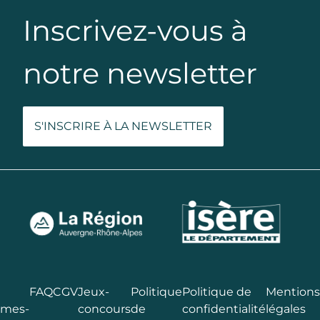
Inscrivez-vous à
notre newsletter
S'INSCRIRE À LA NEWSLETTER
FAQ
CGV
Jeux-
Politique
Politique de
Mentions
mes-
concours
de
confidentialité
légales