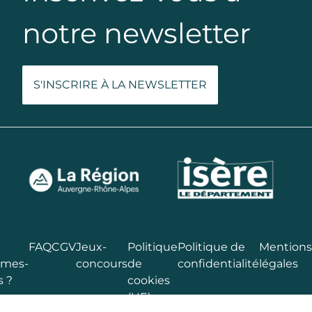
notre newsletter
S'INSCRIRE À LA NEWSLETTER
FAQ
CGV
Jeux-
Politique
Politique de
Mentions
mes-
concours
de
confidentialité
légales
s ?
cookies
(UE)